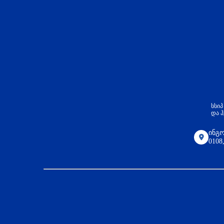
სსი
და 
ინგო
010