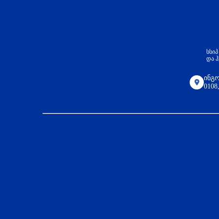
სსი
და 
ინგო
010